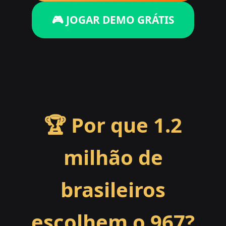
🎮 JOGAR DEMO GRÁTIS
🏆 Por que 1.2
milhão de
brasileiros
escolhem o 967?