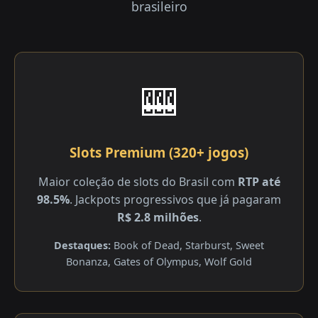
brasileiro
🎰
Slots Premium (320+ jogos)
Maior coleção de slots do Brasil com
RTP até
98.5%
. Jackpots progressivos que já pagaram
R$ 2.8 milhões
.
Destaques:
Book of Dead, Starburst, Sweet
Bonanza, Gates of Olympus, Wolf Gold