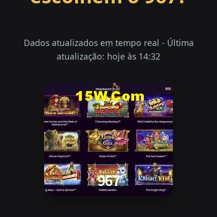
Dados atualizados em tempo real - Última
atualização: hoje às 14:32