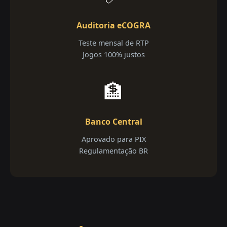
Auditoria eCOGRA
Teste mensal de RTP
Jogos 100% justos
🏦
Banco Central
Aprovado para PIX
Regulamentação BR