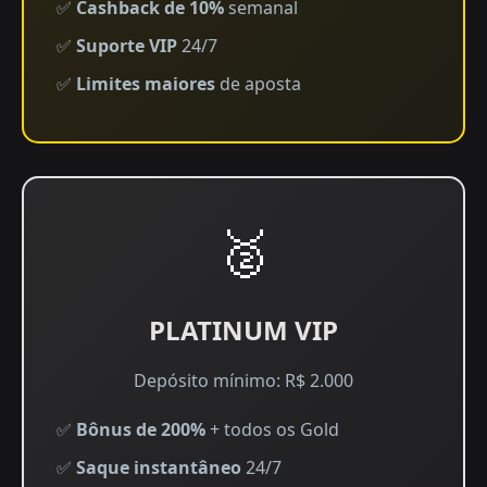
✅
Cashback de 10%
semanal
✅
Suporte VIP
24/7
✅
Limites maiores
de aposta
🥈
PLATINUM VIP
Depósito mínimo: R$ 2.000
✅
Bônus de 200%
+ todos os Gold
✅
Saque instantâneo
24/7