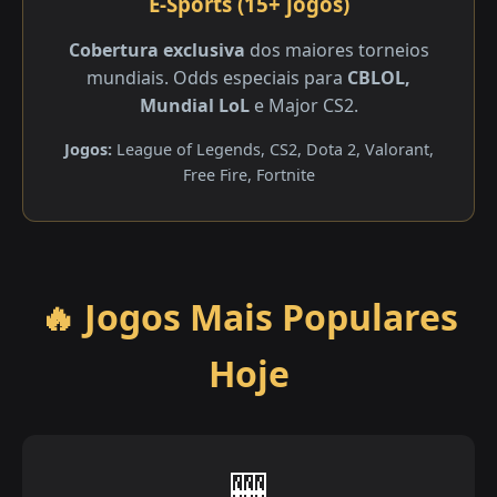
E-Sports (15+ jogos)
Cobertura exclusiva
dos maiores torneios
mundiais. Odds especiais para
CBLOL,
Mundial LoL
e Major CS2.
Jogos:
League of Legends, CS2, Dota 2, Valorant,
Free Fire, Fortnite
🔥 Jogos Mais Populares
Hoje
🎰