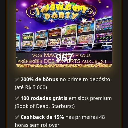
✅
200% de bônus
no primeiro depósito
(até R$ 5.000)
✅
100 rodadas grátis
em slots premium
(Book of Dead, Starburst)
✅
Cashback de 15%
nas primeiras 48
horas sem rollover