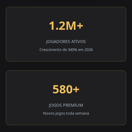
1.2M+
JOGADORES ATIVOS
Crescimento de 340% em 2026
580+
JOGOS PREMIUM
Novos jogos toda semana