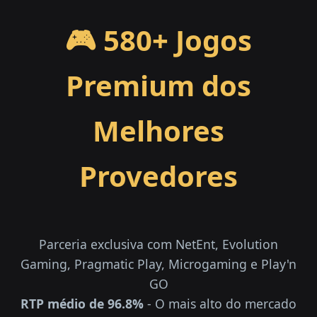
🎮 580+ Jogos
Premium dos
Melhores
Provedores
Parceria exclusiva com NetEnt, Evolution
Gaming, Pragmatic Play, Microgaming e Play'n
GO
RTP médio de 96.8%
- O mais alto do mercado