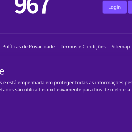
Login
Políticas de Privacidade
Termos e Condições
Sitemap
de
ios e está empenhada em proteger todas as informações pe
tados são utilizados exclusivamente para fins de melhoria