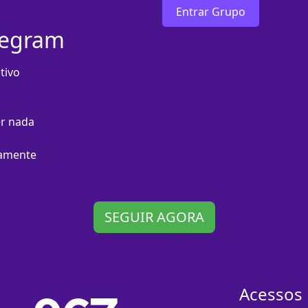
Entrar Grupo
legram
tivo
er nada
camente
SEGUIR AGORA
Acessos