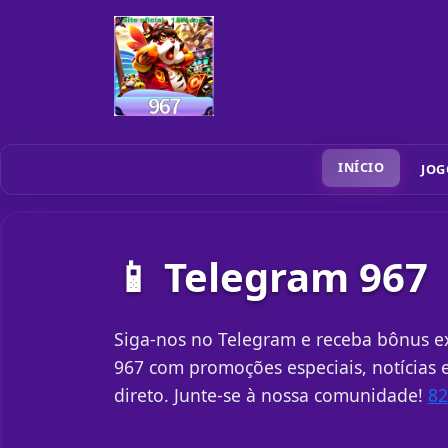
INÍCIO
JOG
📱 Telegram 967
Siga-nos no Telegram e receba bônus exc
967 com promoções especiais, notícias 
direto. Junte-se à nossa comunidade!
82