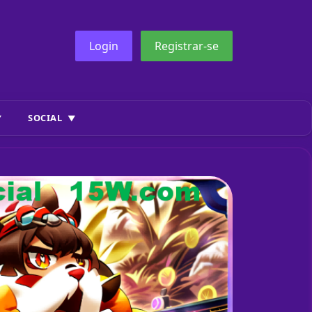
Login
Registrar-se
SOCIAL