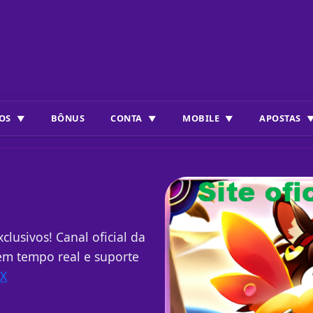
OS
BÔNUS
CONTA
MOBILE
APOSTAS
lusivos! Canal oficial da
em tempo real e suporte
X