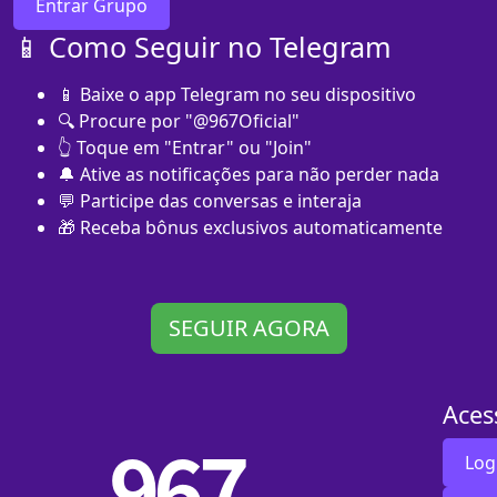
Entrar Grupo
📱 Como Seguir no Telegram
📱 Baixe o app Telegram no seu dispositivo
🔍 Procure por "@967Oficial"
👆 Toque em "Entrar" ou "Join"
🔔 Ative as notificações para não perder nada
💬 Participe das conversas e interaja
🎁 Receba bônus exclusivos automaticamente
SEGUIR AGORA
Aces
Log