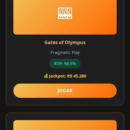
🎰
Gates of Olympus
Pragmatic Play
RTP: 96.5%
💰 Jackpot: R$ 45.280
JOGAR