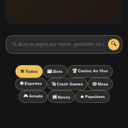
🔍
🏆 Casino Ao Vivo
🎯 Todos
🎰 Slots
⚽ Esportes
🚀 Crash Games
🎲 Mesa
🎮 Arcade
🔥 Populares
🆕 Novos