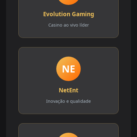
Evolution Gaming
Casino ao vivo líder
NE
NetEnt
Inovação e qualidade