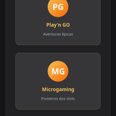
PG
Play'n GO
Aventuras épicas
MG
Microgaming
Pioneiros dos slots