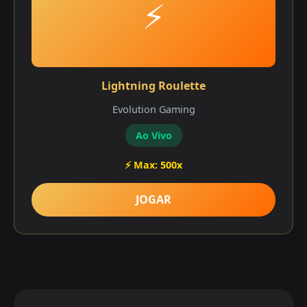
⚡
Lightning Roulette
Evolution Gaming
Ao Vivo
⚡ Max: 500x
JOGAR