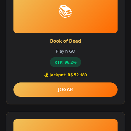
📚
Book of Dead
Play'n GO
RTP: 96.2%
💰 Jackpot: R$ 52.180
JOGAR