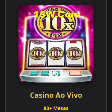
Casino Ao Vivo
80+ Mesas