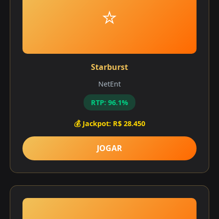
⭐
Starburst
NetEnt
RTP: 96.1%
💰 Jackpot: R$ 28.450
JOGAR