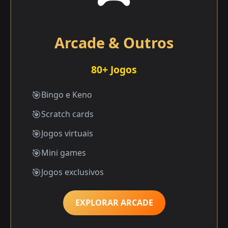
Arcade & Outros
80+ Jogos
Bingo e Keno
Scratch cards
Jogos virtuais
Mini games
Jogos exclusivos
EXPLORAR ARCADE