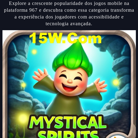
Explore a crescente popularidade dos jogos mobile na
plataforma 967 e descubra como essa categoria transforma
a experiência dos jogadores com acessibilidade e
tecnologia avançada.