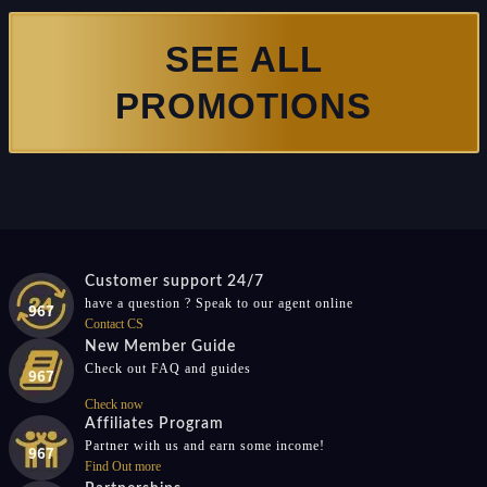
SEE ALL
PROMOTIONS
Customer support 24/7
have a question ? Speak to our agent online
Contact CS
New Member Guide
Check out FAQ and guides
Check now
Affiliates Program
Partner with us and earn some income!
Find Out more