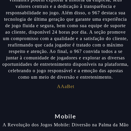
valores centrais e a dedicação à transparência e
responsabilidade no jogo. Além disso, o 967 destaca sua
tecnologia de última geração que garante uma experiência
de jogo fluida e segura, bem como sua equipe de suporte
ao cliente, disponível 24 horas por dia. A seção promove
um compromisso com a qualidade e a satisfação do cliente,
reafirmando que cada jogador é tratado com o máximo
respeito e atenção. Ao final, o 967 convida todos a se
juntar à comunidade de jogadores e explorar as diversas
oportunidades de entretenimento disponíveis na plataforma,
celebrando o jogo responsável e a emoção das apostas
como um meio de diversão e entretenimento.
AAaBet
Mobile
A Revolução dos Jogos Mobile: Diversão na Palma da Mão