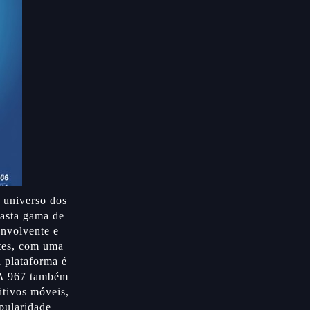
 universo dos
vasta gama de
envolvente e
ntes, com uma
a plataforma é
. A 967 também
itivos móveis,
pularidade