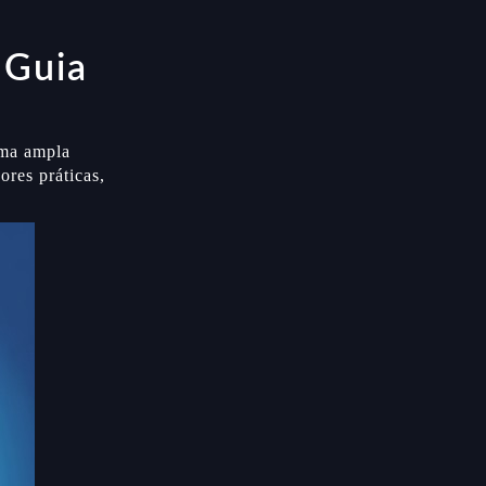
 Guia
uma ampla
ores práticas,