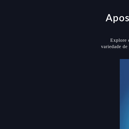
Apos
Explore 
variedade de 