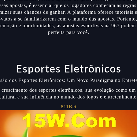
ssas apostas, é essencial que os jogadores conheçam as regras 
izar suas chances de ganhar. A plataforma oferece tutoriais 
vatos a se familiarizarem com o mundo das apostas. Portanto,
emoção e oportunidades, as apostas esportivas na 967 podem 
perfeita para você.
Esportes Eletrônicos
são dos Esportes Eletrônicos: Um Novo Paradigma no Entret
 crescimento dos esportes eletrônicos, sua evolução como u
cultural e sua influência no mundo dos jogos e entretenimento
811Bet